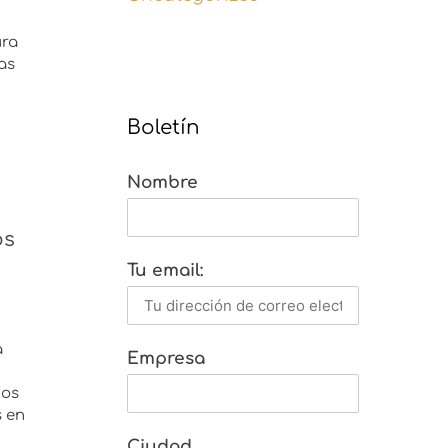
ura
as
Boletín
Nombre
os
Tu email:
a
Empresa
uos
s en
Ciudad