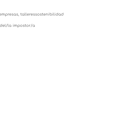
nempresas
,
talleressostenibilidad
del/la impostor/a