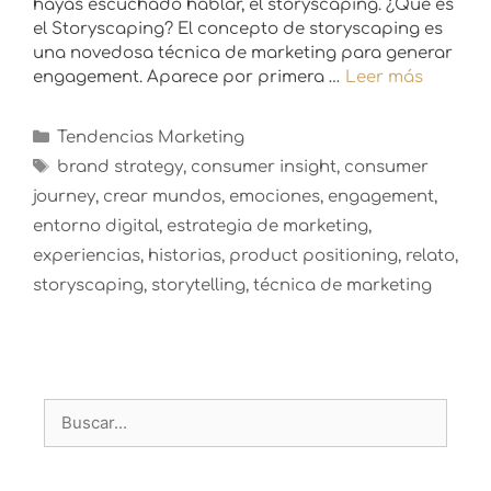
hayas escuchado hablar, el storyscaping. ¿Qué es
el Storyscaping? El concepto de storyscaping es
una novedosa técnica de marketing para generar
engagement. Aparece por primera …
Leer más
Tendencias Marketing
brand strategy
,
consumer insight
,
consumer
journey
,
crear mundos
,
emociones
,
engagement
,
entorno digital
,
estrategia de marketing
,
experiencias
,
historias
,
product positioning
,
relato
,
storyscaping
,
storytelling
,
técnica de marketing