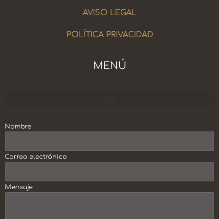
AVISO LEGAL
POLÍTICA PRIVACIDAD
MENÚ
Escuela Crecimiento Personal y Profesional
Nombre
Correo electrónico
Mensaje