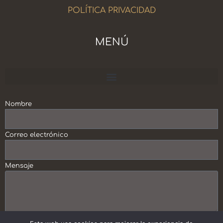
POLÍTICA PRIVACIDAD
MENÚ
Escuela Crecimiento Personal y Profesional
Nombre
Correo electrónico
Mensaje