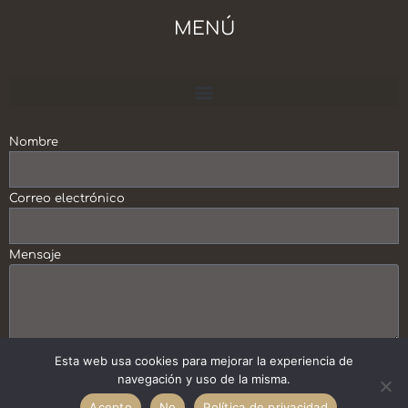
MENÚ
Escuela Crecimiento Personal y Profesional
Nombre
Correo electrónico
Mensaje
Enviar
Esta web usa cookies para mejorar la experiencia de
navegación y uso de la misma.
Acepto
No
Política de privacidad