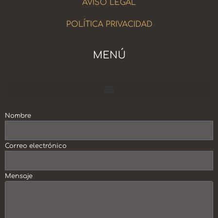
AVISO LEGAL
POLÍTICA PRIVACIDAD
MENÚ
Escuela Crecimiento Personal y Profesional
Nombre
Correo electrónico
Mensaje